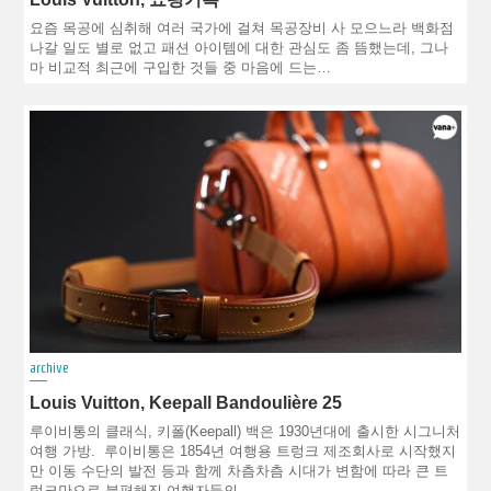
요즘 목공에 심취해 여러 국가에 걸쳐 목공장비 사 모으느라 백화점
나갈 일도 별로 없고 패션 아이템에 대한 관심도 좀 뜸했는데, 그나
마 비교적 최근에 구입한 것들 중 마음에 드는…
archive
Louis Vuitton, Keepall Bandoulière 25
루이비통의 클래식, 키폴(Keepall) 백은 1930년대에 출시한 시그니처
여행 가방. 루이비통은 1854년 여행용 트렁크 제조회사로 시작했지
만 이동 수단의 발전 등과 함께 차츰차츰 시대가 변함에 따라 큰 트
렁크만으로 불편해진 여행자들의…