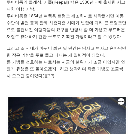
루이비통의 클래식, 키폴(Keepall) 백은 1930년대에 출시한 시그
니처 여행 가방.
루이비통은 1854년 여행용 트렁크 제조회사로 시작했지만 이동
수단의 발전 등과 함께 차츰차츰 시대가 변함에 따라 큰 트렁크만
으로 불편해진 여행자들의 요구를 반영해 좀 더 가볍고 부드러운
재질로 휴대하기 편한 구조로 기획된 가방이라고 할 수 있겠다.
그리고 또 시대가 바뀌어 최근 몇 년간은 남자고 여자고 손바닥만
한 작은 가방을 주로 들고 다니는 게 일반적이 되었다.
큰 가방을 선호하는 나로서는 지금의 분위기가 조금 아쉽지만 언
젠가 유행은 또 돌아오겠지.. 하고 생각하며 작은 가방도 조금씩
사 모으던 중이었다(응??).