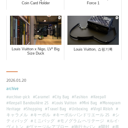
Coin Card Holder
Force 1
Louis Vuitton x Nigo, LV² Big
Louis Vuitton, 쇼핑기록
Size Duck
2026.01.20
archive
archive-pick
Caramel
City Bag
Fashion
Keepall
Keepall Bandoulière 25
Louis Vuitton
Mini Bag
Monogram
Heritage
Shopping
Travel Bag
Unboxing
Virgil Abloh
キャラメル
キーポル
キーポル·バンドリエール 25
シ
ティバッグ
ミニバッグ
モノグラム·ヘリテージ
ルイ·
ヴィトン
ヴァージル·アブロー
旅行カバン
開封
루