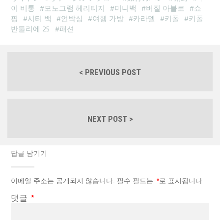
이 비통
모노그램 헤리티지
미니백
버질 아블로
쇼
핑
시티 백
언박싱
여행 가방
카라멜
키폴
키폴
반둘리에 25
패션
< PREVIOUS POST
NEXT POST >
답글 남기기
이메일 주소는 공개되지 않습니다.
필수 필드는
*
로 표시됩니다
댓글
*