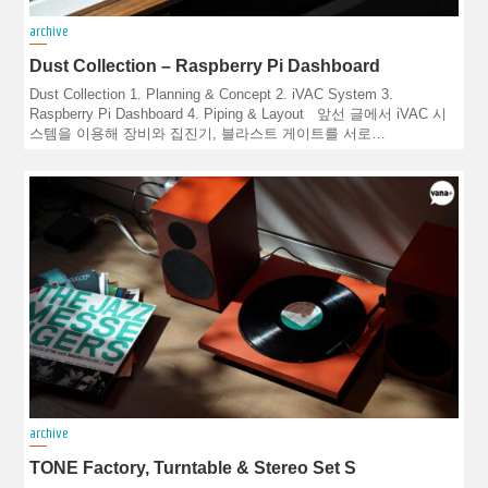
archive
Dust Collection – Raspberry Pi Dashboard
Dust Collection 1. Planning & Concept 2. iVAC System 3.
Raspberry Pi Dashboard 4. Piping & Layout 앞선 글에서 iVAC 시
스템을 이용해 장비와 집진기, 블라스트 게이트를 서로…
archive
TONE Factory, Turntable & Stereo Set S