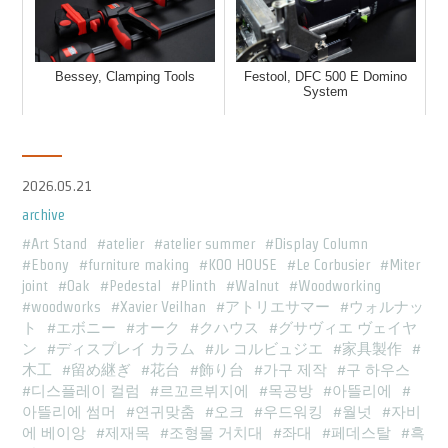
Bessey, Clamping Tools
Festool, DFC 500 E Domino
System
2026.05.21
archive
Art Stand
atelier
atelier summer
Display Column
Ebony
furniture making
KOO HOUSE
Le Corbusier
Miter
joint
Oak
Pedestal
Plinth
Walnut
Woodworking
woodworks
Xavier Veilhan
アトリエサマー
ウォルナッ
ト
エボニー
オーク
クハウス
グサヴィエ ヴェイヤ
ン
ディスプレイ カラム
ル コルビュジエ
家具製作
木工
留め継ぎ
花台
飾り台
가구 제작
구 하우스
디스플레이 컬럼
르꼬르뷔지에
목공방
아뜰리에
아뜰리에 썸머
연귀맞춤
오크
우드워킹
월넛
자비
에 베이앙
제재목
조형물 거치대
좌대
페데스탈
흑