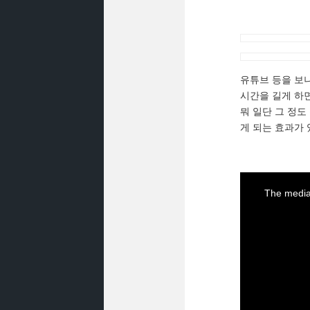
유튜브 등을 보니
시간을 길게 하
뭐 일단 그 정
게 되는 효과가 
This
is
The media 
a
modal
window.