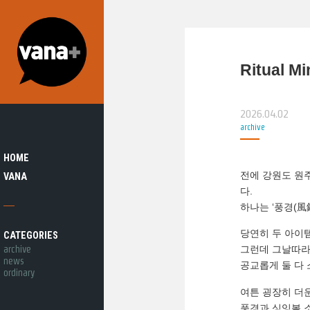
Ritual M
2026.04.02
archive
HOME
전에 강원도 원주의
VANA
다.
하나는 ‘풍경(風鈴/W
당연히 두 아이
CATEGORIES
archive
그런데 그날따라
news
공교롭게 둘 다
ordinary
여튼 굉장히 더
풍경과 싱잉볼 