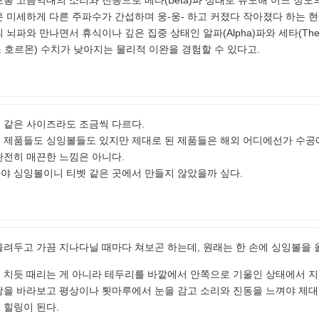
통 고음역대의 소리와 진동으로 베타(Beta)파 상태로 유도해 어느 정도
은 미세하게 다른 주파수가 간섭하며 웅-웅- 하고 커졌다 작아졌다 하는 
 뇌파와 만나면서 휴식이나 깊은 집중 상태인 알파(Alpha)파와 세타(Th
 호르몬) 수치가 낮아지는 물리적 이완을 경험할 수 있다고.
 같은 사이즈라도 조금씩 다르다.
 제품들도 싱잉볼들도 있지만 제대로 된 제품들은 해외 어디에선가 수공
완전히 매끈한 느낌은 아니다.
야 싱잉볼이니 티벳 같은 곳에서 만들지 않았을까 싶다.
려두고 가끔 지나다닐 때마다 쳐보곤 하는데, 원래는 한 손에 싱잉볼을 올
 치듯 때리는 게 아니라 테두리를 바깥에서 안쪽으로 기울인 상태에서 
을 바라보고 평상이나 툇마루에서 눈을 감고 소리와 진동을 느껴야 제대로 
 힐링이 된다.