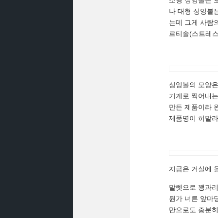
소형 싱잉볼은 보
나 대형 싱잉볼
는데 그게 사람의
르티솔(스트레스
싱잉볼의 모양은
기계로 찍어내는
만든 제품이라 
제품명이 히말라
지금은 거실에 올
말렛으로 꽹과리
뭔가 너른 앞마당
만으로도 충분히