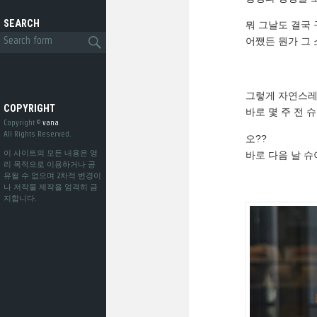
SEARCH
뭐 그날도 결국
어쨌든 뭔가 그
그렇게 자연스레
COPYRIGHT
바로 몇 주 전
Copyright ©
vana
.
All Rights Reserved.
오??
이 사이트의 모든 내용은 영
바로 다음 날 슈
리 목적으로 이용하거나 공
유될 수 없으며 2차적 변경이
나 저작물 제작을 엄격히 금
지합니다.