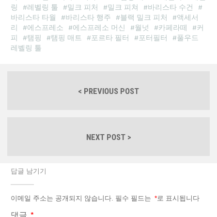
링
레벨링 툴
밀크 피처
밀크 피쳐
바리스타 수건
바리스타 타월
바리스타 행주
블랙 밀크 피처
액세서
리
에스프레소
에스프레소 머신
월넛
카페라떼
커
피
탬핑
탬핑 매트
포르타 필터
포터필터
풀우드
레벨링 툴
< PREVIOUS POST
NEXT POST >
답글 남기기
이메일 주소는 공개되지 않습니다.
필수 필드는
*
로 표시됩니다
댓글
*