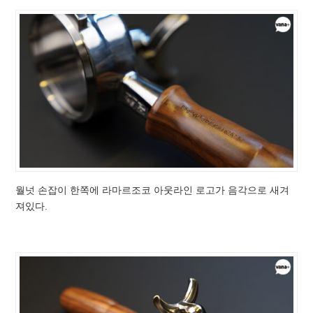
월넛 손잡이 한쪽에 라마르조코 아웃라인 로고가 음각으로 새겨
져있다.