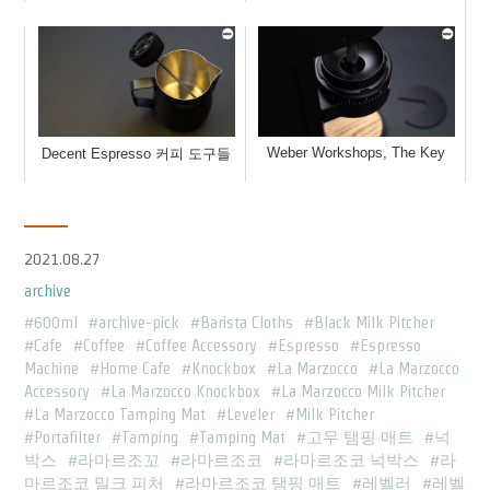
Weber Workshops, The Key
Decent Espresso 커피 도구들
2021.08.27
archive
600ml
archive-pick
Barista Cloths
Black Milk Pitcher
Cafe
Coffee
Coffee Accessory
Espresso
Espresso
Machine
Home Cafe
Knockbox
La Marzocco
La Marzocco
Accessory
La Marzocco Knockbox
La Marzocco Milk Pitcher
La Marzocco Tamping Mat
Leveler
Milk Pitcher
Portafilter
Tamping
Tamping Mat
고무 탬핑 매트
넉
박스
라마르조꼬
라마르조코
라마르조코 넉박스
라
마르조코 밀크 피처
라마르조코 탬핑 매트
레벨러
레벨