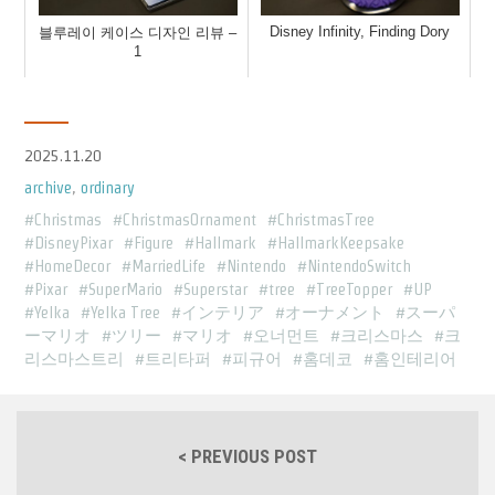
Disney Infinity, Finding Dory
블루레이 케이스 디자인 리뷰 –
1
2025.11.20
archive
,
ordinary
Christmas
ChristmasOrnament
ChristmasTree
DisneyPixar
Figure
Hallmark
HallmarkKeepsake
HomeDecor
MarriedLife
Nintendo
NintendoSwitch
Pixar
SuperMario
Superstar
tree
TreeTopper
UP
Yelka
Yelka Tree
インテリア
オーナメント
スーパ
ーマリオ
ツリー
マリオ
오너먼트
크리스마스
크
리스마스트리
트리타퍼
피규어
홈데코
홈인테리어
< PREVIOUS POST