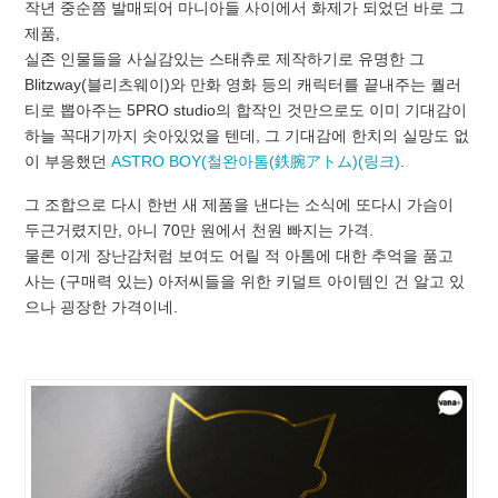
작년 중순쯤 발매되어 마니아들 사이에서 화제가 되었던 바로 그
제품,
실존 인물들을 사실감있는 스태츄로 제작하기로 유명한 그
Blitzway(블리츠웨이)와 만화 영화 등의 캐릭터를 끝내주는 퀄러
티로 뽑아주는 5PRO studio의 합작인 것만으로도 이미 기대감이
하늘 꼭대기까지 솟아있었을 텐데, 그 기대감에 한치의 실망도 없
이 부응했던
ASTRO BOY(철완아톰(鉄腕アトム)(링크)
.
그 조합으로 다시 한번 새 제품을 낸다는 소식에 또다시 가슴이
두근거렸지만, 아니 70만 원에서 천원 빠지는 가격.
물론 이게 장난감처럼 보여도 어릴 적 아톰에 대한 추억을 품고
사는 (구매력 있는) 아저씨들을 위한 키덜트 아이템인 건 알고 있
으나 굉장한 가격이네.