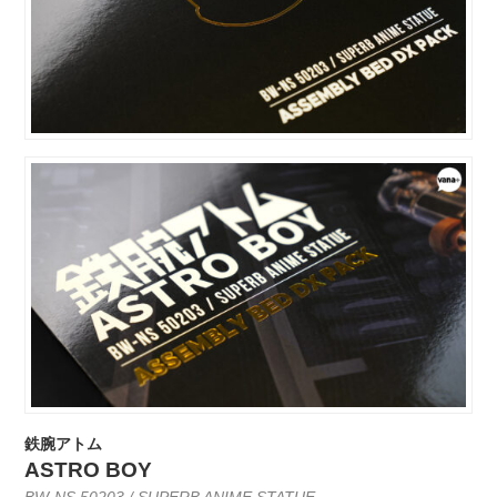
鉄腕アトム
ASTRO BOY
BW-NS 50203 / SUPERB ANIME STATUE