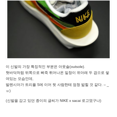
이 신발의 가장 특징적인 부분은 아웃솔(outsole).
혓바닥처럼 뒤쪽으로 삐죽 튀어나온 밑창이 위아래 두 겹으로 쌓
여있는 모습인데,
발렌시아가 트리플 S에 이어 뒷 사람한테 엄청 밟힐 것 같다. – _
ㅠ)
(신발을 감고 있던 종이의 글씨가 NIKE x sacai 로고였구나)