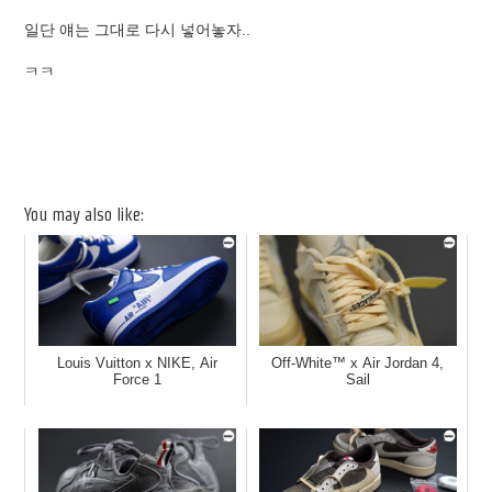
일단 얘는 그대로 다시 넣어놓자..
ㅋㅋ
You may also like:
Louis Vuitton x NIKE, Air
Off-White™ x Air Jordan 4,
Force 1
Sail