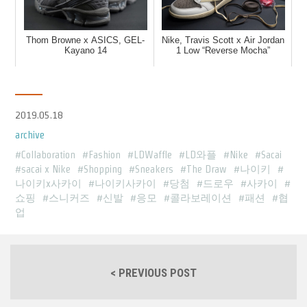
Thom Browne x ASICS, GEL-
Nike, Travis Scott x Air Jordan
Kayano 14
1 Low “Reverse Mocha”
2019.05.18
archive
Collaboration
Fashion
LDWaffle
LD와플
Nike
Sacai
sacai x Nike
Shopping
Sneakers
The Draw
나이키
나이키x사카이
나이키사카이
당첨
드로우
사카이
쇼핑
스니커즈
신발
응모
콜라보레이션
패션
협
업
< PREVIOUS POST