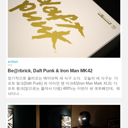
archive
Be@rbrick, Daft Punk & Iron Man MK42
정기적으로 올라오는 베어브릭 새 식구 소식. 오늘의 새 식구는 다
프트 펑크(Daft Punk) 와 아이언 맨 마크42(Iron Man Mark XLII). 다
프트 펑크(앞으로는 줄여서 다펑) 400%는 이번이 세 셋트째인데, 워
낙이나…