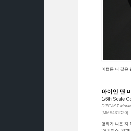
어쨌든 나 같은
아이언 맨 마크 
1/6th Scale Co
DIECAST Movie 
[MMS431D20]
영화가 나온 지 
‘어벤져스: 인피