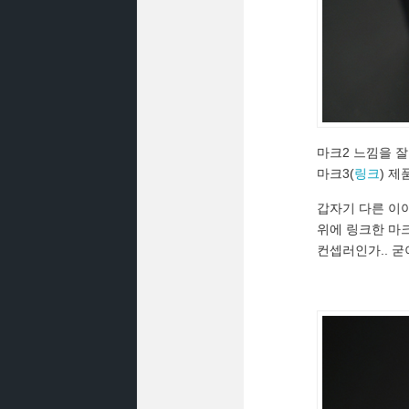
마크2 느낌을 잘
마크3(
링크
) 
갑자기 다른 이야
위에 링크한 마크3
컨셉러인가.. 굳