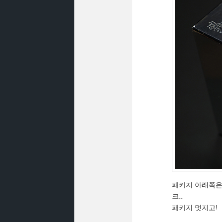
패키지 아래쪽은
크..
패키지 멋지고!