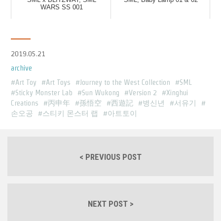
WARS SS 001
2019.05.21
archive
Art Toy
Art Toys
Journey to the West Collection
SML
Sticky Monster Lab
Sun Wukong
Version 2
Xinghui
Creations
丙申年
孫悟空
西遊記
병신년
서유기
손오공
스티키 몬스터 랩
아트토이
< PREVIOUS POST
NEXT POST >